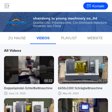
Kontakt
shandong lu young machinery co.,ltd
Qualität CNC-Fräsmaschine, Cnc-Drehbank-Maschine
Hersteller aus China
ZU HAUSE
VIDEOS
PLAYLIST
WEBSITE
All Videos
00:12
00:25
Doppelspindel-Schleifbettmaschine
tck56x1000 Schrägbettmaschine
June 13, 2025
May 30, 2025