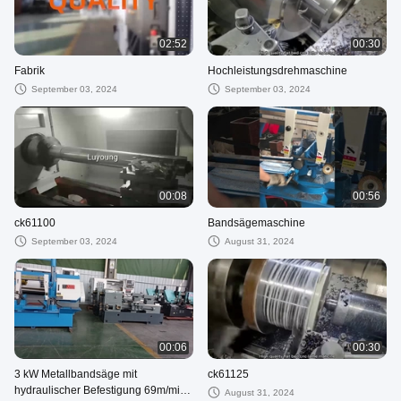
02:52
00:30
Fabrik
Hochleistungsdrehmaschine
September 03, 2024
September 03, 2024
00:08
00:56
ck61100
Bandsägemaschine
September 03, 2024
August 31, 2024
00:06
00:30
3 kW Metallbandsäge mit
ck61125
hydraulischer Befestigung 69m/min
August 31, 2024