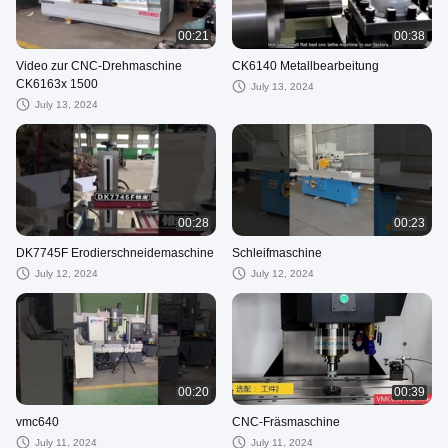
00:21
00:38
Video zur CNC-Drehmaschine
CK6140 Metallbearbeitung
CK6163x 1500
July 13, 2024
July 13, 2024
00:28
00:23
DK7745F Erodierschneidemaschine
Schleifmaschine
July 12, 2024
July 12, 2024
00:20
00:39
vmc640
CNC-Fräsmaschine
July 11, 2024
July 11, 2024