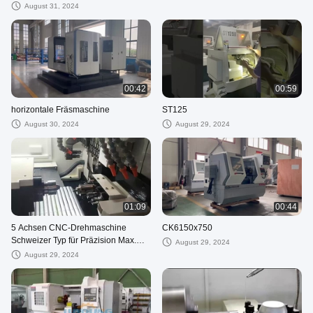
Blattschnelligkeit 0°~45°
August 31, 2024
Schneidwinkel
00:42
00:59
horizontale Fräsmaschine
ST125
August 30, 2024
August 29, 2024
01:09
00:44
5 Achsen CNC-Drehmaschine
CK6150x750
Schweizer Typ für Präzision Max.
August 29, 2024
Drehdurchmesser 20 mm
August 29, 2024
Produktion