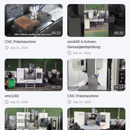
00:22
00:20
CNC-Fräsmaschine
vmc640 4-Achsen-
Genauigkeitsprüfung
July 11, 2024
July 11, 2024
00:25
00:14
vmc1160
CNC-Fräsmaschine
July 11, 2024
July 10, 2024