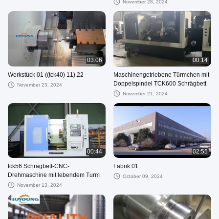
angetriebenem Turm und Y-Achse
November 28, 2024
03:06
00:14
Werkstück 01 ((tck40) 11).22
Maschinengetriebene Türmchen mit
Doppelspindel TCK600 Schrägbett
November 23, 2024
November 21, 2024
00:44
02:55
tck56 Schrägbett-CNC-
Fabrik 01
Drehmaschine mit lebendem Turm
October 09, 2024
November 13, 2024