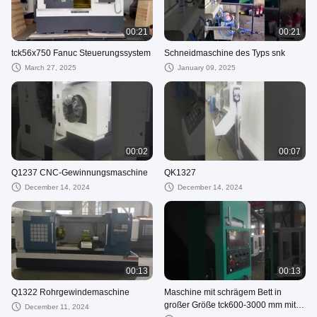
00:21
00:21
tck56x750 Fanuc Steuerungssystem
Schneidmaschine des Typs snk
March 27, 2025
January 09, 2025
00:02
00:07
Q1237 CNC-Gewinnungsmaschine
QK1327
December 14, 2024
December 14, 2024
00:13
00:13
Q1322 Rohrgewindemaschine
Maschine mit schrägem Bett in
großer Größe tck600-3000 mm mit
December 11, 2024