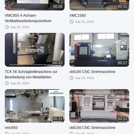
00:26
00:31
VMC855 4-Achsen-
VMC1580
Vertikalbearbeitungszentrum
July 10, 2024
July 10, 2024
00:22
00:17
TCK 56 Schrägbettmaschine zur
ck6180 CNC-Drehmaschine
Bearbeitung von Metallteilen
July 10, 2024
July 10, 2024
00:31
00:22
vmc650
ck6150 CNC-Drehmaschine
July 09, 2024
July 09, 2024