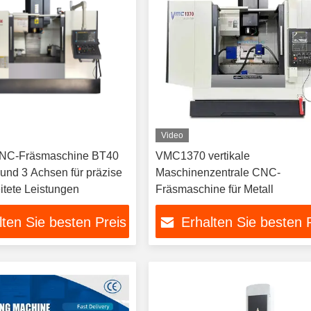
Video
 CNC-Fräsmaschine BT40
VMC1370 vertikale
nd 3 Achsen für präzise
Maschinenzentrale CNC-
itete Leistungen
Fräsmaschine für Metall
lten Sie besten Preis
Erhalten Sie besten 