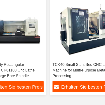
ity Rectangular
TCK40 Small Slant Bed CNC L
 CK61100 Cnc Lathe
Machine for Multi-Purpose Meta
rge Bore Spindle
Processing
lten Sie besten Preis
Erhalten Sie besten 