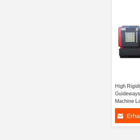
High Rigid
Guideways
Machine La
Erha