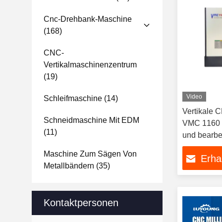
Cnc-Drehbank-Maschine
(168)
CNC-
Vertikalmaschinenzentrum
(19)
Video
Schleifmaschine
(14)
Vertikale
Schneidmaschine Mit EDM
VMC 1160 u
(11)
und bearbe
Maschine Zum Sägen Von
Erha
Metallbändern
(35)
Kontaktpersonen