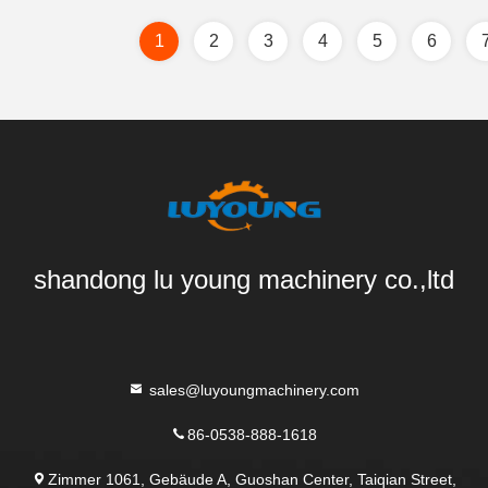
1
2
3
4
5
6
shandong lu young machinery co.,ltd
sales@luyoungmachinery.com
86-0538-888-1618
Zimmer 1061, Gebäude A, Guoshan Center, Taiqian Street,