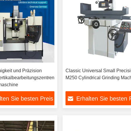
gkeit und Präzision
Classic Universal Small Precis
tikalbearbeitungszentren
M250 Cylindrical Grinding Mac
aschine
lten Sie besten Preis
Erhalten Sie besten 