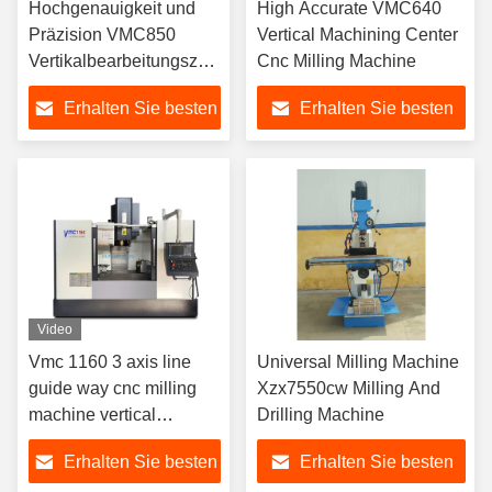
Hochgenauigkeit und
High Accurate VMC640
Präzision VMC850
Vertical Machining Center
Vertikalbearbeitungszentren
Cnc Milling Machine
CNC-Fräsmaschine
Erhalten Sie besten
Erhalten Sie besten
Preis
Preis
Video
Vmc 1160 3 axis line
Universal Milling Machine
guide way cnc milling
Xzx7550cw Milling And
machine vertical
Drilling Machine
machine center
Erhalten Sie besten
Erhalten Sie besten