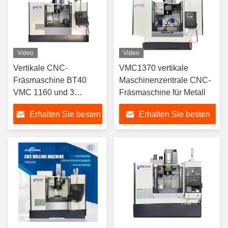
Video
Video
Vertikale CNC-
VMC1370 vertikale
Fräsmaschine BT40
Maschinenzentrale CNC-
VMC 1160 und 3
Fräsmaschine für Metall
Achsen für präzise und
Erhalten Sie besten
Erhalten Sie besten
bearbeitete Leistungen
Preis
Preis